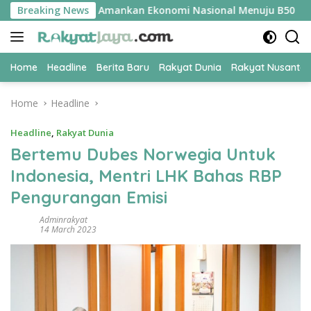
Skip
 UPER Jadi Kunci Amankan Ekonomi Nasional Menuju B50
Breaking News
to
content
Home
Headline
Berita Baru
Rakyat Dunia
Rakyat Nusanta
Home
Headline
Headline
,
Rakyat Dunia
Bertemu Dubes Norwegia Untuk
Indonesia, Mentri LHK Bahas RBP
Pengurangan Emisi
Adminrakyat
14 March 2023