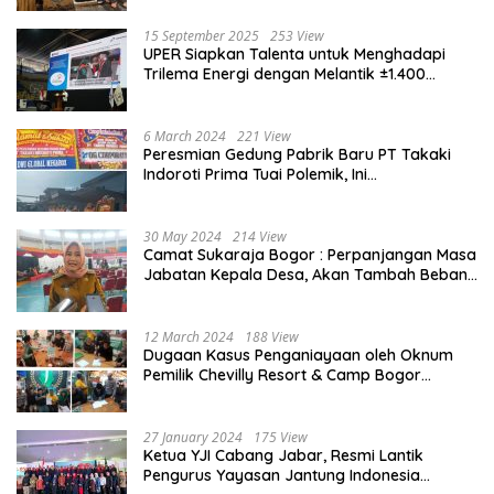
15 September 2025
253 View
UPER Siapkan Talenta untuk Menghadapi
Trilema Energi dengan Melantik ±1.400
Mahasiswa dan Naikkan Beasiswa 30% di
2025
6 March 2024
221 View
Peresmian Gedung Pabrik Baru PT Takaki
Indoroti Prima Tuai Polemik, Ini
Penjelasannya
30 May 2024
214 View
Camat Sukaraja Bogor : Perpanjangan Masa
Jabatan Kepala Desa, Akan Tambah Beban
dan Tanggungjawab yang Besar
12 March 2024
188 View
Dugaan Kasus Penganiayaan oleh Oknum
Pemilik Chevilly Resort & Camp Bogor
kepada Ketiga Karyawannya, Kini Berakhir
Damai
27 January 2024
175 View
Ketua YJI Cabang Jabar, Resmi Lantik
Pengurus Yayasan Jantung Indonesia