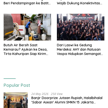
Beri Pendampingan ke Batita
Wajib Dukung Konektivitas
Terdampak Stunting
3T
Butuh Air Bersih Saat
Dari Laswi ke Gedung
Kemarau? Ajukan ke Desa,
Merdeka: AHY dan Ratusan
Tirta Kahuripan Siap Kirim
Vespa Hidupkan Semangat
Tangki
Kemerdekaan
Popular Post
24 May 2026
258 View
Banjir Doorprize Jutaan Rupiah, Halalbihalal
‘Sabar Asean’ Alumni SMKN 15 Jakarta
Berlangsung ‘Pecah’