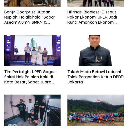
Banjir Doorprize Jutaan
Hilirisasi Biodiesel Disebut
Rupiah, Halalbihalal ‘Sabar
Pakar Ekonomi UPER Jadi
Asean’ Alumni SMKN 15
Kunci Amankan Ekonomi
Jakarta Berlangsung ‘Pecah’
Nasional Menuju B50
Tim Pertalight UPER Gagas
Tokoh Muda Betawi Ladunni
Solusi Hak Pejalan Kaki di
Tolak Pergantian Ketua DPRD
Kota Besar, Sabet Juara
Jakarta
Tiga Besar Nasional