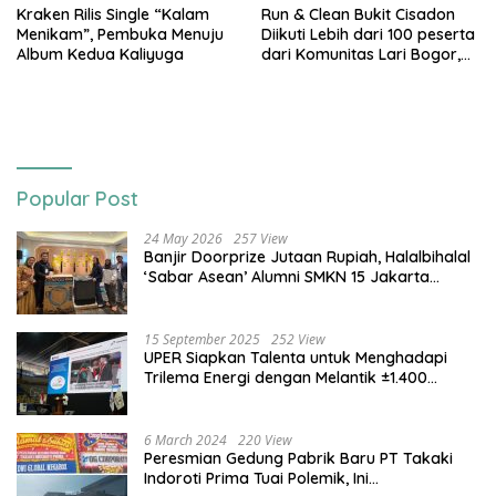
Kraken Rilis Single “Kalam
Run & Clean Bukit Cisadon
Menikam”, Pembuka Menuju
Diikuti Lebih dari 100 peserta
Album Kedua Kaliyuga
dari Komunitas Lari Bogor,
Gelaran Kolaborasi HARRIS
Sentul City Bogor dengan
Bogor Run, dan KORMI
Popular Post
24 May 2026
257 View
Banjir Doorprize Jutaan Rupiah, Halalbihalal
‘Sabar Asean’ Alumni SMKN 15 Jakarta
Berlangsung ‘Pecah’
15 September 2025
252 View
UPER Siapkan Talenta untuk Menghadapi
Trilema Energi dengan Melantik ±1.400
Mahasiswa dan Naikkan Beasiswa 30% di
2025
6 March 2024
220 View
Peresmian Gedung Pabrik Baru PT Takaki
Indoroti Prima Tuai Polemik, Ini