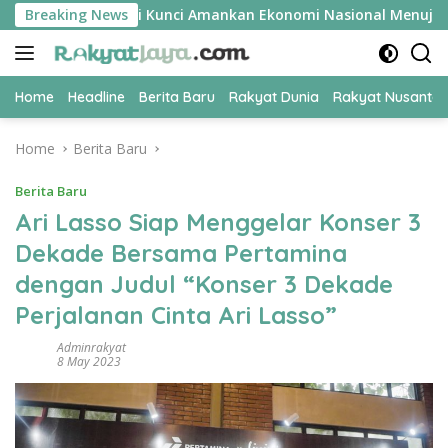
Skip
konomi UPER Jadi Kunci Amankan Ekonomi Nasional Menuju B50
Breaking News
to
content
Home
Headline
Berita Baru
Rakyat Dunia
Rakyat Nusanta
Home
Berita Baru
Berita Baru
Ari Lasso Siap Menggelar Konser 3
Dekade Bersama Pertamina
dengan Judul “Konser 3 Dekade
Perjalanan Cinta Ari Lasso”
Adminrakyat
8 May 2023