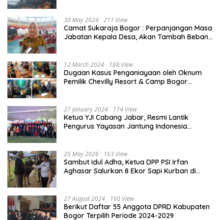
Penjelasannya
30 May 2024
211 View
Camat Sukaraja Bogor : Perpanjangan Masa
Jabatan Kepala Desa, Akan Tambah Beban
dan Tanggungjawab yang Besar
12 March 2024
188 View
Dugaan Kasus Penganiayaan oleh Oknum
Pemilik Chevilly Resort & Camp Bogor
kepada Ketiga Karyawannya, Kini Berakhir
Damai
27 January 2024
174 View
Ketua YJI Cabang Jabar, Resmi Lantik
Pengurus Yayasan Jantung Indonesia
Tingkat Kabupaten Bogor
25 May 2026
163 View
Sambut Idul Adha, Ketua DPP PSI Irfan
Aghasar Salurkan 8 Ekor Sapi Kurban di
Kota Bogor dan Cianjur
27 August 2024
160 View
Berikut Daftar 55 Anggota DPRD Kabupaten
Bogor Terpilih Periode 2024-2029