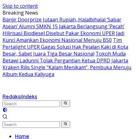
Skip to content
Breaking News
Banjir Doorprize Jutaan Rupiah, Halalbihalal ‘Sabar
Asean’ Alumni SMKN 15 Jakarta Berlangsung ‘Pecah’
Hilirisasi Biodiesel Disebut Pakar Ekonomi UPER Jadi
Kunci Amankan Ekonomi Nasional Menuju B50
Tim
Pertalight UPER Gagas Solusi Hak Pejalan Kaki di Kota
Besar, Sabet Juara Tiga Besar Nasional
Tokoh Muda
Betawi Ladunni Tolak Pergantian Ketua DPRD Jakarta
Kraken Rilis Single “Kalam Menikam”, Pembuka Menuju
Album Kedua Kaliyuga
Redaksi
Indeks
Home