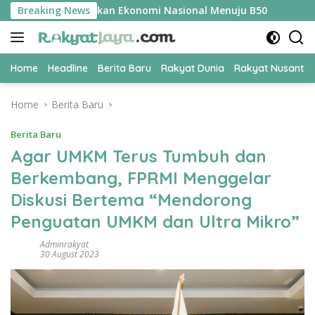
Skip
adi Kunci Amankan Ekonomi Nasional Menuju B50
Breaking News
Tim Pert
to
content
Home
Headline
Berita Baru
Rakyat Dunia
Rakyat Nusanta
Home
Berita Baru
Berita Baru
Agar UMKM Terus Tumbuh dan
Berkembang, FPRMI Menggelar
Diskusi Bertema “Mendorong
Penguatan UMKM dan Ultra Mikro”
Adminrakyat
30 August 2023