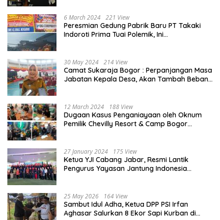
2025
6 March 2024
221 View
Peresmian Gedung Pabrik Baru PT Takaki
Indoroti Prima Tuai Polemik, Ini
Penjelasannya
30 May 2024
214 View
Camat Sukaraja Bogor : Perpanjangan Masa
Jabatan Kepala Desa, Akan Tambah Beban
dan Tanggungjawab yang Besar
12 March 2024
188 View
Dugaan Kasus Penganiayaan oleh Oknum
Pemilik Chevilly Resort & Camp Bogor
kepada Ketiga Karyawannya, Kini Berakhir
Damai
27 January 2024
175 View
Ketua YJI Cabang Jabar, Resmi Lantik
Pengurus Yayasan Jantung Indonesia
Tingkat Kabupaten Bogor
25 May 2026
164 View
Sambut Idul Adha, Ketua DPP PSI Irfan
Aghasar Salurkan 8 Ekor Sapi Kurban di