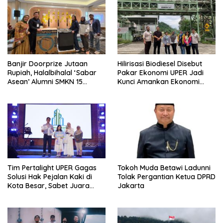
Banjir Doorprize Jutaan
Hilirisasi Biodiesel Disebut
Rupiah, Halalbihalal ‘Sabar
Pakar Ekonomi UPER Jadi
Asean’ Alumni SMKN 15
Kunci Amankan Ekonomi
Jakarta Berlangsung ‘Pecah’
Nasional Menuju B50
Tim Pertalight UPER Gagas
Tokoh Muda Betawi Ladunni
Solusi Hak Pejalan Kaki di
Tolak Pergantian Ketua DPRD
Kota Besar, Sabet Juara
Jakarta
Tiga Besar Nasional