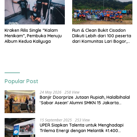
Kraken Rilis Single “Kalam
Run & Clean Bukit Cisadon
Menikam”, Pembuka Menuju
Diikuti Lebih dari 100 peserta
Album Kedua Kaliyuga
dari Komunitas Lari Bogor,
Gelaran Kolaborasi HARRIS
Sentul City Bogor dengan
Bogor Run, dan KORMI
Popular Post
24 May 2026
258 View
Banjir Doorprize Jutaan Rupiah, Halalbihalal
‘Sabar Asean’ Alumni SMKN 15 Jakarta
Berlangsung ‘Pecah’
15 September 2025
253 View
UPER Siapkan Talenta untuk Menghadapi
Trilema Energi dengan Melantik ±1.400
Mahasiswa dan Naikkan Beasiswa 30% di